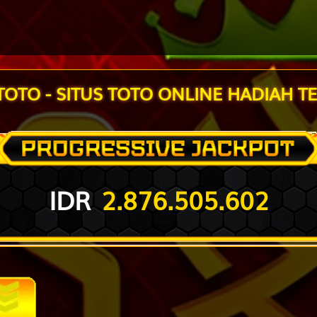
OTO - SITUS TOTO ONLINE HADIAH T
IDR
2.886.201.795