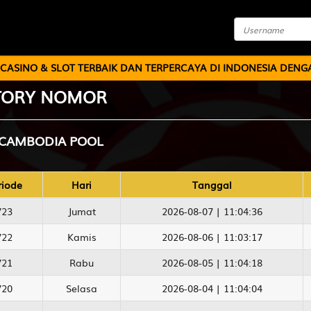
AN TERPERCAYA DI INDONESIA DENGAN BONUS - BONUS TANPA 
TORY NOMOR
CAMBODIA POOL
riode
Hari
Tanggal
723
Jumat
2026-08-07 | 11:04:36
722
Kamis
2026-08-06 | 11:03:17
721
Rabu
2026-08-05 | 11:04:18
720
Selasa
2026-08-04 | 11:04:04