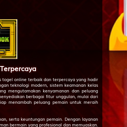
 Terpercaya
 togel online terbaik dan terpercaya yang hadir
an teknologi modern, sistem keamanan kelas
n yang mengutamakan kenyamanan dan peluang
yediakan berbagai fitur unggulan, mulai dari
g siap menambah peluang pemain untuk meraih
an, serta keuntungan pemain. Dengan layanan
alaman bermain yang profesional dan memuaskan.