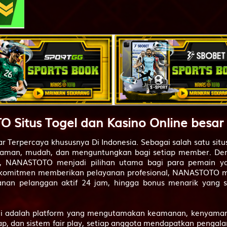
Situs Togel dan Kasino Online besar
r Terpercaya khususnya Di Indonesia. Sebagai salah satu situs
aman, mudah, dan menguntungkan bagi setiap member. Deng
ngkap, NANASTOTO menjadi pilihan utama bagi para pemai
komitmen memberikan pelayanan profesional, NANASTOTO men
yanan pelanggan aktif 24 jam, hingga bonus menarik yan
ini adalah platform yang mengutamakan keamanan, kenyaman
kap, dan sistem fair play, setiap anggota mendapatkan peng