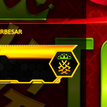
ERBESAR