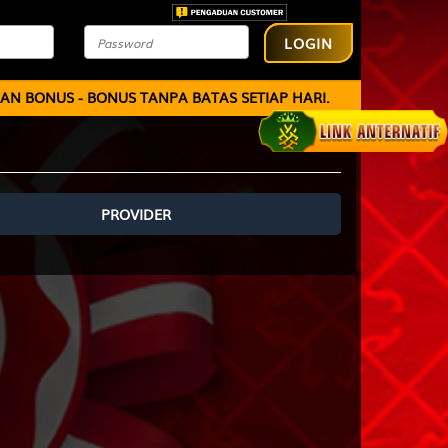
LOGIN
A BATAS SETIAP HARI.
ALTERNATIF 1
ALTERNATIF 2
PROVIDER
ALTERNATIF 3