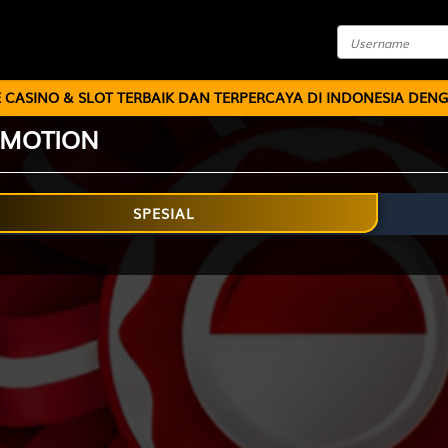
 DAN TERPERCAYA DI INDONESIA DENGAN BONUS - BONUS TANP
MOTION
SPESIAL